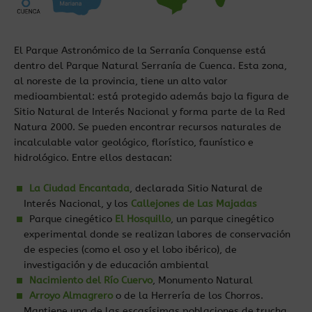
El Parque Astronómico de la Serranía Conquense está
dentro del Parque Natural Serranía de Cuenca. Esta zona,
al noreste de la provincia, tiene un alto valor
medioambiental: está protegido además bajo la figura de
Sitio Natural de Interés Nacional y forma parte de la Red
Natura 2000. Se pueden encontrar recursos naturales de
incalculable valor geológico, florístico, faunístico e
hidrológico. Entre ellos destacan:
La Ciudad Encantada
, declarada Sitio Natural de
Interés Nacional, y los
Callejones de Las Majadas
Parque cinegético
El Hosquillo
, un parque cinegético
experimental donde se realizan labores de conservación
de especies (como el oso y el lobo ibérico), de
investigación y de educación ambiental
Nacimiento del Río Cuervo
, Monumento Natural
Arroyo Almagrero
o de la Herrería de los Chorros.
Mantiene una de las escasísimas poblaciones de trucha