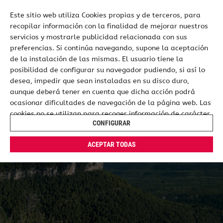
Este sitio web utiliza Cookies propias y de terceros, para
recopilar información con la finalidad de mejorar nuestros
ES
EN
servicios y mostrarle publicidad relacionada con sus
preferencias. Si continúa navegando, supone la aceptación
de la instalación de las mismas. El usuario tiene la
posibilidad de configurar su navegador pudiendo, si así lo
desea, impedir que sean instaladas en su disco duro,
aunque deberá tener en cuenta que dicha acción podrá
ocasionar dificultades de navegación de la página web. Las
cookies no se utilizan para recoger información de carácter
CONFIGURAR
personal. Usted puede permitir su uso o rechazarlo,
también puede cambiar su configuración siempre que lo
ACEPTAR TODAS
desee. Dispone de más información en nuestra
Política de
Cookies
.