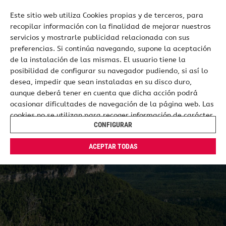
Este sitio web utiliza Cookies propias y de terceros, para
recopilar información con la finalidad de mejorar nuestros
ES
EN
servicios y mostrarle publicidad relacionada con sus
preferencias. Si continúa navegando, supone la aceptación
de la instalación de las mismas. El usuario tiene la
posibilidad de configurar su navegador pudiendo, si así lo
desea, impedir que sean instaladas en su disco duro,
aunque deberá tener en cuenta que dicha acción podrá
ocasionar dificultades de navegación de la página web. Las
cookies no se utilizan para recoger información de carácter
CONFIGURAR
personal. Usted puede permitir su uso o rechazarlo,
también puede cambiar su configuración siempre que lo
ACEPTAR TODAS
desee. Dispone de más información en nuestra
Política de
Cookies
.