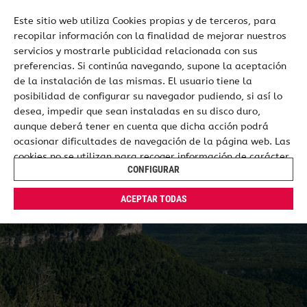
Este sitio web utiliza Cookies propias y de terceros, para
recopilar información con la finalidad de mejorar nuestros
ES
EN
servicios y mostrarle publicidad relacionada con sus
preferencias. Si continúa navegando, supone la aceptación
de la instalación de las mismas. El usuario tiene la
posibilidad de configurar su navegador pudiendo, si así lo
desea, impedir que sean instaladas en su disco duro,
aunque deberá tener en cuenta que dicha acción podrá
ocasionar dificultades de navegación de la página web. Las
cookies no se utilizan para recoger información de carácter
CONFIGURAR
personal. Usted puede permitir su uso o rechazarlo,
también puede cambiar su configuración siempre que lo
ACEPTAR TODAS
desee. Dispone de más información en nuestra
Política de
Cookies
.