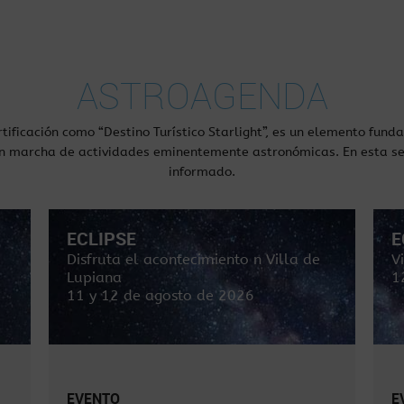
ASTROAGENDA
rtificación como “Destino Turístico Starlight”, es un elemento fun
n marcha de actividades eminentemente astronómicas. En esta s
informado.
ECLIPSE
E
Disfruta el acontecimiento n Villa de
V
Lupiana
1
11 y 12 de agosto de 2026
EVENTO
E