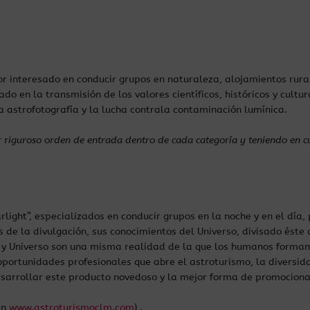
r interesado en conducir grupos en naturaleza, alojamientos rural
ado en la transmisión de los valores científicos, históricos y cultu
a astrofotografía y la lucha contrala contaminación lumínica.
por riguroso orden de entrada dentro de cada categoría y teniendo en
ight”, especializados en conducir grupos en la noche y en el día,
 de la divulgación, sus conocimientos del Universo, divisado éste 
a y Universo son una misma realidad de la que los humanos forma
oportunidades profesionales que abre el astroturismo, la diversi
sarrollar este producto novedoso y la mejor forma de promociona
en
www.astroturismoclm.com
) .