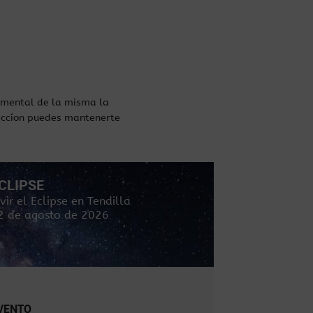
damental de la misma la
eccíon puedes mantenerte
CLIPSE
ACTIVIDAD
ivir el Eclipse en Tendilla
Charla Eclips
2 de agosto de 2026
07 de agosto
VENTO
CONFERENCI