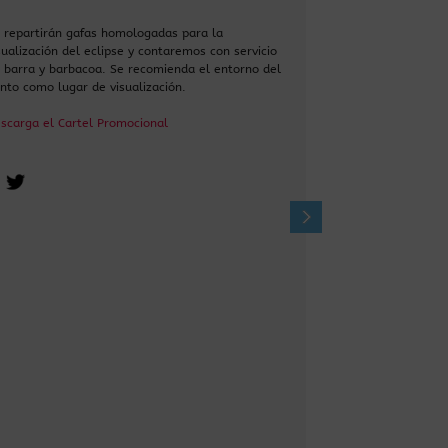
 repartirán gafas homologadas para la
¿Qué tipos de ecl
sualización del eclipse y contaremos con servicio
de ellos? ¿Qué p
 barra y barbacoa. Se recomienda el entorno del
cuándo y cómo es
nto como lugar de visualización.
Díaz, Geólogo e i
scarga el Cartel Promocional
Descarga el Cart