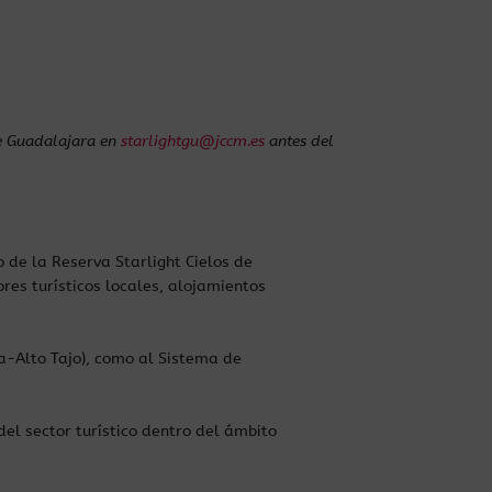
de Guadalajara en
starlightgu@jccm.es
antes del
o de la Reserva Starlight Cielos de
es turísticos locales, alojamientos
a-Alto Tajo), como al Sistema de
del sector turístico dentro del ámbito