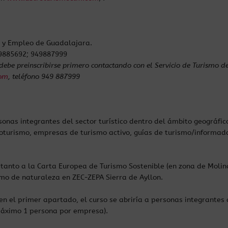
 y Empleo de Guadalajara.
49885692; 949887999
debe preinscribirse primero contactando con el Servicio de Turismo 
com
, teléfono 949 887999
sonas integrantes del sector turístico dentro del ámbito geográfic
turismo, empresas de turismo activo, guías de turismo/informador
tanto a la Carta Europea de Turismo Sostenible (en zona de Molin
smo de naturaleza en ZEC-ZEPA Sierra de Ayllon.
s en el primer apartado, el curso se abriría a personas integrantes 
Máximo 1 persona por empresa).