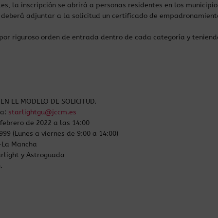
es, la inscripción se abrirá a personas residentes en los municipi
e deberá adjuntar a la solicitud un certificado de empadronamient
án por riguroso orden de entrada dentro de cada categoría y teni
EN EL MODELO DE SOLICITUD.
 a:
starlightgu@jccm.es
 febrero de 2022 a las 14:00
9 (Lunes a viernes de 9:00 a 14:00)
a-La Mancha
arlight y Astroguada
.