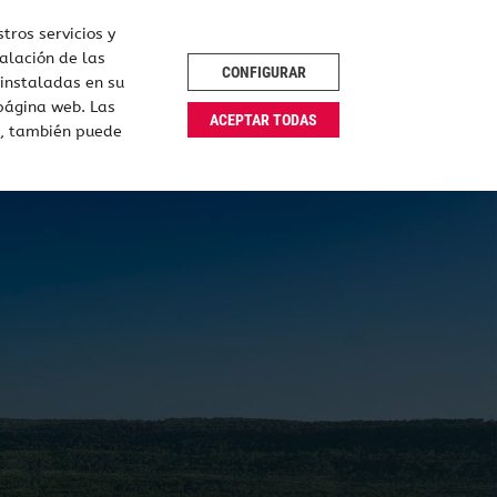
tros servicios y
alación de las
CONFIGURAR
 instaladas en su
s
Empresas
Eventos
Idioma
Español
página web. Las
ACEPTAR TODAS
o, también puede