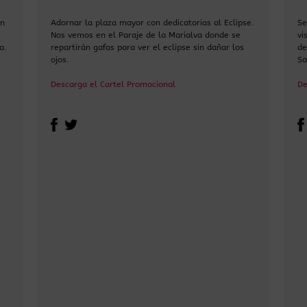
en
Adornar la plaza mayor con dedicatorias al Eclipse.
Se
Nos vemos en el Paraje de la Marialva donde se
vi
a.
repartirán gafas para ver el eclipse sin dañar los
de
ojos.
Sa
Descarga el Cartel Promocional
De