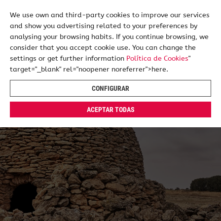
We use own and third-party cookies to improve our services
and show you advertising related to your preferences by
ES
EN
analysing your browsing habits. If you continue browsing, we
consider that you accept cookie use. You can change the
settings or get further information
Política de Cookies
"
target="_blank" rel="noopener noreferrer">here.
CONFIGURAR
ACEPTAR TODAS